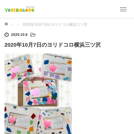
T
o
g
ホーム
2020年10月7日のヨリドコロ横浜三ツ沢
g
2020.10.9
l
e
2020年10月7日のヨリドコロ横浜三ツ沢
n
a
v
i
g
a
t
i
o
n