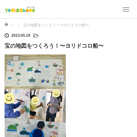
T
o
g
ホーム
宝の地図をつくろう！〜ヨリドコロ船〜
g
2023.05.19
l
e
宝の地図をつくろう！〜ヨリドコロ船〜
n
a
v
i
g
a
t
i
o
n