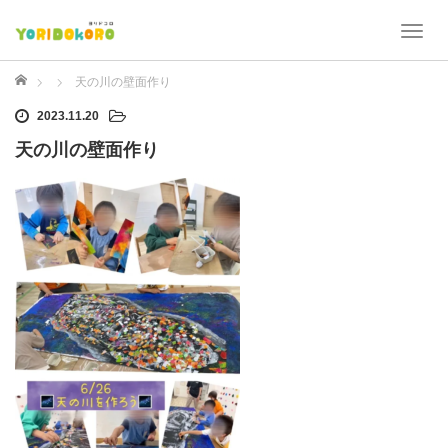
T
o
g
ホーム
天の川の壁面作り
g
2023.11.20
l
e
天の川の壁面作り
n
a
v
i
g
a
t
i
o
n