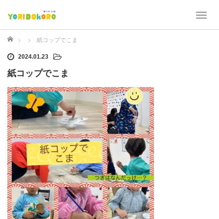
T
o
g
ホーム
紙コップでこま
g
2024.01.23
l
e
紙コップでこま
n
a
v
i
g
a
t
i
o
n