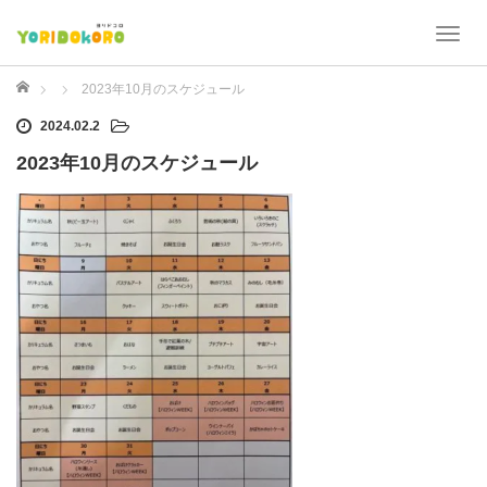
T
o
g
ホーム
2023年10月のスケジュール
g
2024.02.2
l
e
2023年10月のスケジュール
n
a
v
i
g
a
t
i
o
n