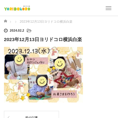
T
o
g
ホーム
2023年12月13日ヨリドコロ横浜白楽
g
2024.02.2
l
e
2023年12月13日ヨリドコロ横浜白楽
n
a
v
i
g
a
t
i
o
n
前の記事