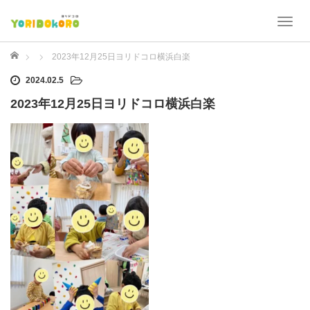
T
o
g
ホーム
2023年12月25日ヨリドコロ横浜白楽
g
2024.02.5
l
e
2023年12月25日ヨリドコロ横浜白楽
n
a
v
i
g
a
t
i
o
n