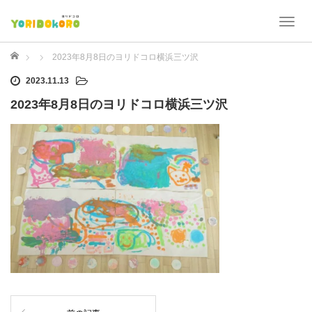
T
o
g
ホーム
2023年8月8日のヨリドコロ横浜三ツ沢
g
2023.11.13
l
e
2023年8月8日のヨリドコロ横浜三ツ沢
n
a
v
i
g
a
t
i
o
n