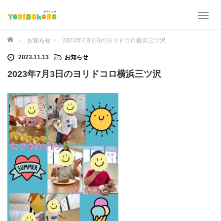
T
o
g
ホーム
お知らせ
2023年7月3日のヨリドコロ横浜三ツ沢
g
2023.11.13
お知らせ
l
e
2023年7月3日のヨリドコロ横浜三ツ沢
n
a
v
i
g
a
t
i
o
n