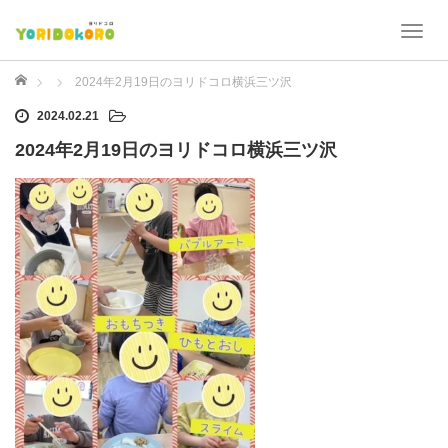
T
o
g
ホーム
2024年2月19日のヨリドコロ横浜三ツ沢
g
2024.02.21
l
e
2024年2月19日のヨリドコロ横浜三ツ沢
n
a
v
i
g
a
t
i
o
n