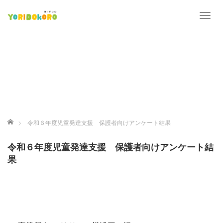
T
o
g
g
l
e
n
a
v
i
ホーム
令和６年度児童発達支援 保護者向けアンケート結果
g
a
令和６年度児童発達支援 保護者向けアンケート結
t
果
i
o
n