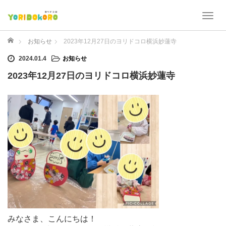
T
o
g
ホーム
お知らせ
2023年12月27日のヨリドコロ横浜妙蓮寺
g
2024.01.4
お知らせ
l
e
2023年12月27日のヨリドコロ横浜妙蓮寺
n
a
v
i
g
a
t
i
o
n
みなさま、こんにちは！