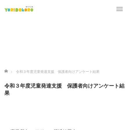
T
o
g
g
l
e
n
a
v
i
ホーム
令和３年度児童発達支援 保護者向けアンケート結果
g
a
令和３年度児童発達支援 保護者向けアンケート結
t
果
i
o
n