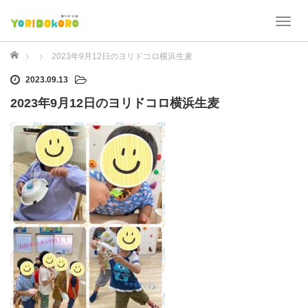
T
o
g
ホーム
2023年9月12日のヨリドコロ横浜生麦
g
2023.09.13
l
e
2023年9月12日のヨリドコロ横浜生麦
n
a
v
i
g
a
t
i
o
n