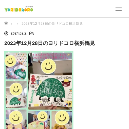
T
o
g
ホーム
2023年12月28日のヨリドコロ横浜鶴見
g
2024.02.2
l
e
2023年12月28日のヨリドコロ横浜鶴見
n
a
v
i
g
a
t
i
o
n