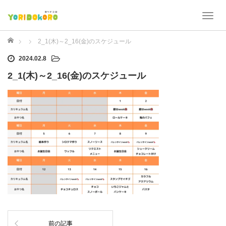
T
o
g
ホーム
2_1(木)～2_16(金)のスケジュール
g
2024.02.8
l
e
2_1(木)～2_16(金)のスケジュール
n
a
v
i
g
a
t
i
o
n
前の記事