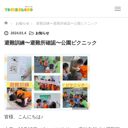
T
o
g
ホーム
お知らせ
避難訓練〜避難所確認〜公園ピクニック
g
2024.01.4
お知らせ
l
e
避難訓練〜避難所確認〜公園ピクニック
n
a
v
i
g
a
t
i
o
n
皆様、こんにちは♪