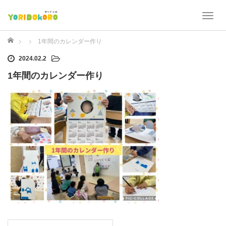
T
o
g
ホーム
1年間のカレンダー作り
g
2024.02.2
l
e
1年間のカレンダー作り
n
a
v
i
g
a
t
i
o
n