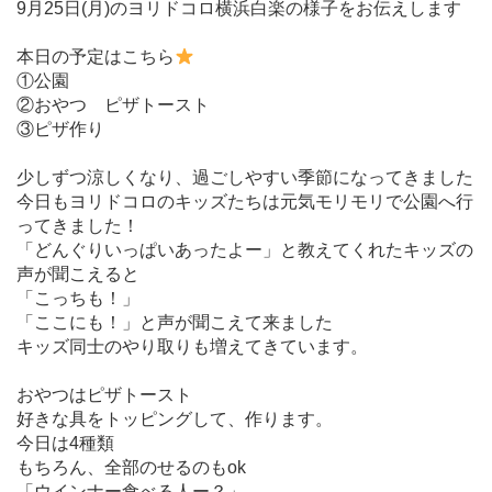
9月25日(月)のヨリドコロ横浜白楽の様子をお伝えします
本日の予定はこちら
①公園
②おやつ ピザトースト
③ピザ作り
少しずつ涼しくなり、過ごしやすい季節になってきました
今日もヨリドコロのキッズたちは元気モリモリで公園へ行
ってきました！
「どんぐりいっぱいあったよー」と教えてくれたキッズの
声が聞こえると
「こっちも！」
「ここにも！」と声が聞こえて来ました
キッズ同士のやり取りも増えてきています。
おやつはピザトースト
好きな具をトッピングして、作ります。
今日は4種類
もちろん、全部のせるのもok
「ウインナー食べる人ー？」