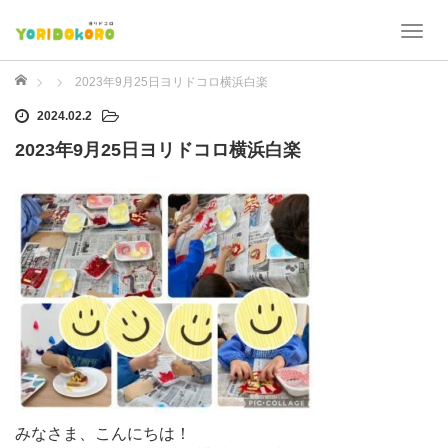
T
o
g
ホーム
2023年9月25日ヨリドコロ横浜白楽
g
2024.02.2
l
e
2023年9月25日ヨリドコロ横浜白楽
n
a
v
i
g
a
t
i
o
n
みなさま、こんにちは！