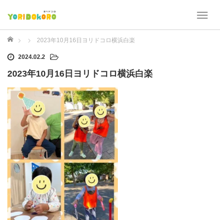
T
o
g
ホーム
2023年10月16日ヨリドコロ横浜白楽
g
2024.02.2
l
e
2023年10月16日ヨリドコロ横浜白楽
n
a
v
i
g
a
t
i
o
n