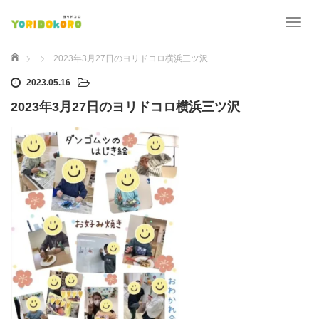
T
o
g
ホーム
2023年3月27日のヨリドコロ横浜三ツ沢
g
2023.05.16
l
e
2023年3月27日のヨリドコロ横浜三ツ沢
n
a
v
i
g
a
t
i
o
n