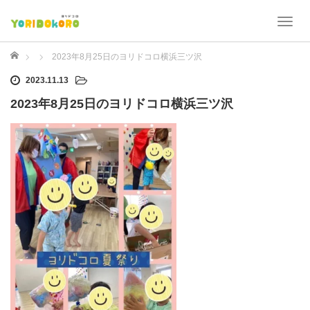
T
o
g
ホーム
2023年8月25日のヨリドコロ横浜三ツ沢
g
2023.11.13
l
e
2023年8月25日のヨリドコロ横浜三ツ沢
n
a
v
i
g
a
t
i
o
n