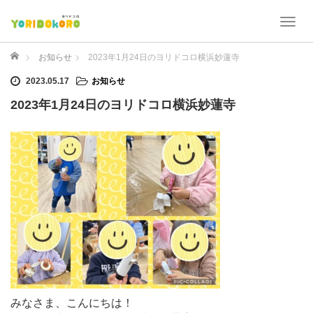
T
o
g
ホーム
お知らせ
2023年1月24日のヨリドコロ横浜妙蓮寺
g
2023.05.17
お知らせ
l
e
2023年1月24日のヨリドコロ横浜妙蓮寺
n
a
v
i
g
a
t
i
o
n
みなさま、こんにちは！