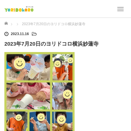
T
o
g
ホーム
2023年7月20日のヨリドコロ横浜妙蓮寺
g
2023.11.16
l
e
2023年7月20日のヨリドコロ横浜妙蓮寺
n
a
v
i
g
a
t
i
o
n