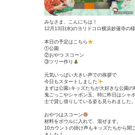
みなさま、こんにちは！
12月13日(水)のヨリドコロ横浜妙蓮寺の
本日の予定はこちら
①公園
②おやつ スコーン
③ツリー作り
元気いっぱい大きい声での挨拶で
今日もスタートしました
まずは公園♪キッズたちが大好きな公園の
鬼ごっこやシャボン玉、特に昨日はシャ
士で貸し借りしている姿も見られました
おやつはスコーン
材料をボウルに入れて、混ぜます。
10カウントの掛け声もキッズたちから聞
ました！