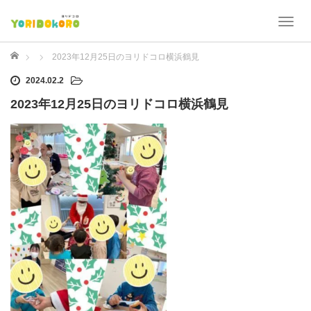
T
o
g
ホーム
2023年12月25日のヨリドコロ横浜鶴見
g
2024.02.2
l
e
2023年12月25日のヨリドコロ横浜鶴見
n
a
v
i
g
a
t
i
o
n