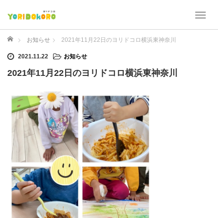
T
o
g
ホーム
お知らせ
2021年11月22日のヨリドコロ横浜東神奈川
g
2021.11.22
お知らせ
l
e
2021年11月22日のヨリドコロ横浜東神奈川
n
a
v
i
g
a
t
i
o
n