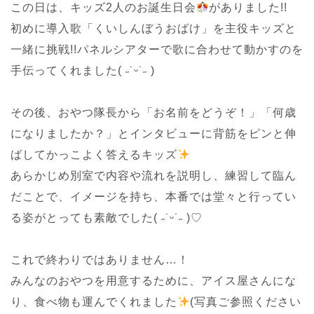
この日は、キッズ2人のお誕生日会
がありました!!
初めに導入歌「くいしんぼうおばけ」を主役キッズと
一緒に挑戦!!パネルシアターで歌に合わせて動かすのを
手伝ってくれました( ˶˙ᵕ˙˶ )
その後、おやつ隊長から「お名前をどうぞ！」「何歳
になりましたか？」とインタビューに背筋をピンと伸
ばしてかっこよく答えるキッズ
あらかじめ別室で内容や流れを説明し、練習して臨ん
だことで、イメージを持ち、本番では堂々と行ってい
る姿がとっても素敵でした( ˶˙ᵕ˙˶ )♡
これで終わりではありません…！
みんなのおやつを用意するために、アイス屋さんにな
り、食べ物も運んでくれました
(写真ご参照ください