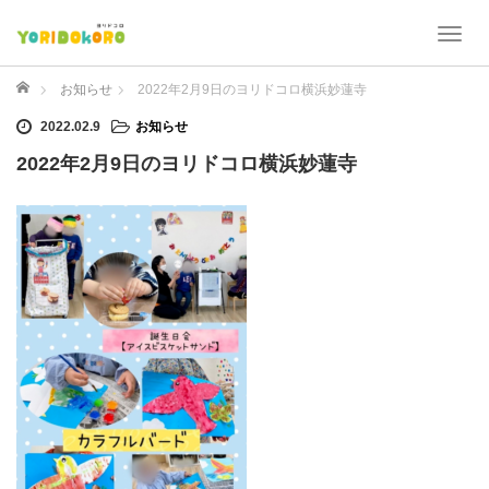
T
o
g
ホーム
お知らせ
2022年2月9日のヨリドコロ横浜妙蓮寺
g
2022.02.9
お知らせ
l
e
2022年2月9日のヨリドコロ横浜妙蓮寺
n
a
v
i
g
a
t
i
o
n