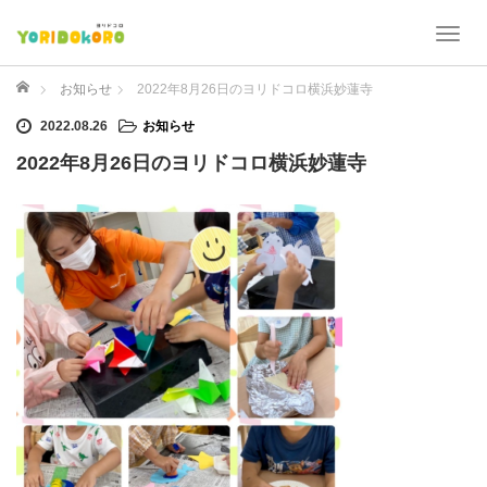
T
o
g
ホーム
お知らせ
2022年8月26日のヨリドコロ横浜妙蓮寺
g
2022.08.26
お知らせ
l
e
2022年8月26日のヨリドコロ横浜妙蓮寺
n
a
v
i
g
a
t
i
o
n