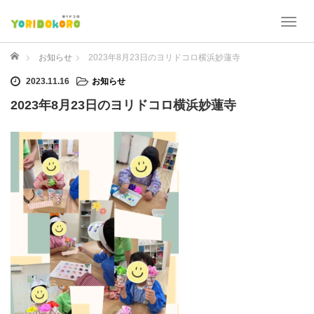
T
o
g
ホーム
お知らせ
2023年8月23日のヨリドコロ横浜妙蓮寺
g
2023.11.16
お知らせ
l
e
2023年8月23日のヨリドコロ横浜妙蓮寺
n
a
v
i
g
a
t
i
o
n