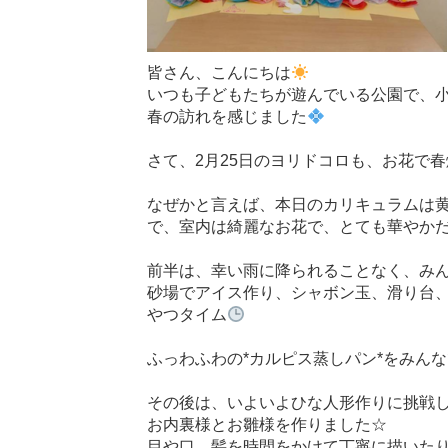
皆さん、こんにちは
いつも子どもたちが遊んでいる公園で、
春の訪れを感じました
さて、2月25日のヨリドコロも、お花で春
なぜかと言えば、本日のカリキュラムは
で、室内は綺麗なお花で、とても華やか
前半は、幸い雨に降られることなく、み
砂場でアイス作り、シャボン玉、滑り台
やつタイム
ふっわふわの*カルピス蒸しパン*をみん
その後は、いよいよひな人形作りに挑戦
お内裏様とお雛様を作りました☆
目や口、髪を時間をかけて丁寧に描いた