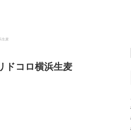
浜生麦
のヨリドコロ横浜生麦