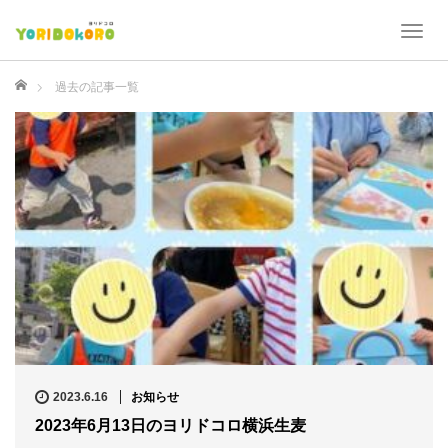
T
o
g
ホーム
過去の記事一覧
g
l
e
n
a
v
i
g
a
t
i
o
n
2023.6.16
お知らせ
2023年6月13日のヨリドコロ横浜生麦